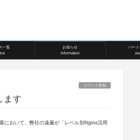
ス一覧
お知らせ
パート
ice
information
pa
イベント告知
壇します
h千葉において、弊社の遠藤が「レベル別Nginx活用