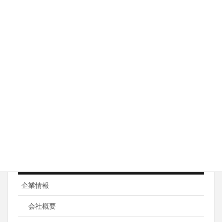
2017年12月15日
年末年始休業のお知らせ
2017年12月5日
2017年10月26日（木）27日（金）台東区産
業フェア2017に参加します
2017年10月26日
メニュー
企業情報
会社概要